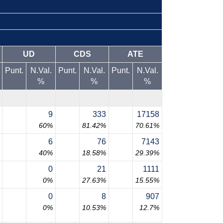
UD
CDS
ATE
Punt.
N.Val.
Punt.
N.Val.
Punt.
N.Val.
%
%
%
9
333
17158
60%
81.42%
70.61%
6
76
7143
40%
18.58%
29.39%
0
21
1111
0%
27.63%
15.55%
0
8
907
0%
10.53%
12.7%