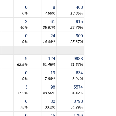
0
8
463
0%
4.68%
13.05%
2
61
915
40%
35.67%
25.79%
0
24
900
0%
14.04%
25.37%
5
124
9988
62.5%
51.45%
61.67%
0
19
634
0%
7.88%
3.91%
3
98
5574
37.5%
40.66%
34.42%
6
80
8793
75%
33.2%
54.29%
0
45
1796