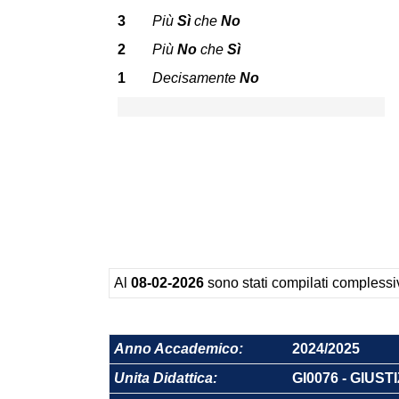
3
Più
Sì
che
No
2
Più
No
che
Sì
1
Decisamente
No
Al
08-02-2026
sono stati compilati comples
Anno Accademico:
2024/2025
Unita Didattica:
GI0076 - GIUS