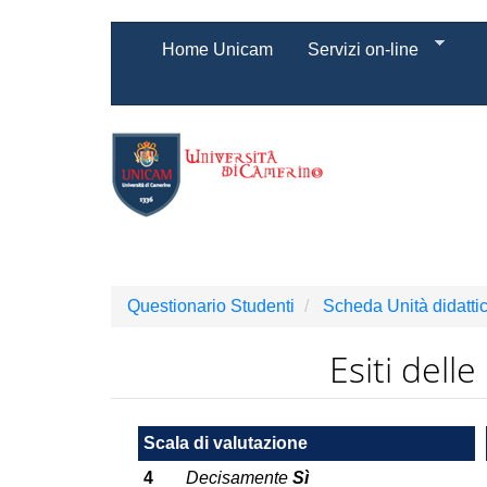
Salta
Home Unicam
Servizi on-line
al
contenuto
principale
Questionario Studenti
Scheda Unità didatti
Esiti dell
Scala di valutazione
4
Decisamente
Sì