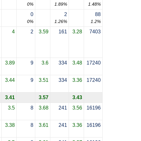
0%
1.89%
1.48%
0
2
88
0%
1.26%
1.2%
4
2
3.59
161
3.28
7403
3.89
9
3.6
334
3.48
17240
3.44
9
3.51
334
3.36
17240
3.41
3.57
3.43
3.5
8
3.68
241
3.56
16196
3.38
8
3.61
241
3.36
16196