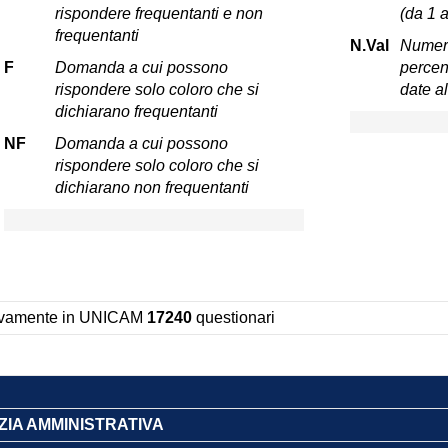
rispondere frequentanti e non
(da 1 a
frequentanti
N.Val
Numero
F
Domanda a cui possono
percent
rispondere solo coloro che si
date a
dichiarano frequentanti
NF
Domanda a cui possono
rispondere solo coloro che si
dichiarano non frequentanti
sivamente in UNICAM
17240
questionari
TIZIA AMMINISTRATIVA