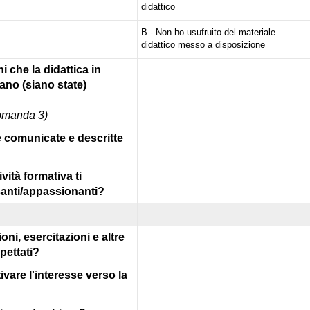
didattico
B - Non ho usufruito del materiale
didattico messo a disposizione
ni che la didattica in
iano (siano state)
domanda 3)
e comunicate e descritte
ività formativa ti
anti/appassionanti?
ioni, esercitazioni e altre
spettati?
ivare l'interesse verso la