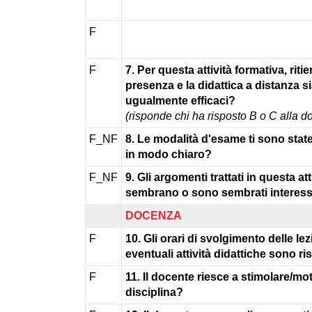
F
F
7. Per questa attività formativa, ritie
presenza e la didattica a distanza s
ugualmente efficaci?
(risponde chi ha risposto B o C alla 
F_NF
8. Le modalità d'esame ti sono stat
in modo chiaro?
F_NF
9. Gli argomenti trattati in questa att
sembrano o sono sembrati interess
DOCENZA
F
10. Gli orari di svolgimento delle lez
eventuali attività didattiche sono ri
F
11. Il docente riesce a stimolare/mot
disciplina?