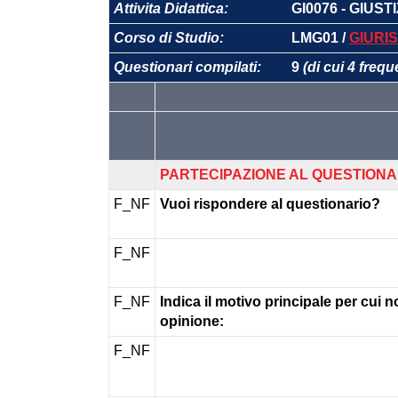
Attivita Didattica:
GI0076 - GIUS
Corso di Studio:
LMG01 /
GIURI
Questionari compilati:
9
(di cui 4 frequ
PARTECIPAZIONE AL QUESTIONA
F_NF
Vuoi rispondere al questionario?
F_NF
F_NF
Indica il motivo principale per cui n
opinione:
F_NF