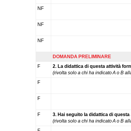
NF
NF
NF
DOMANDA PRELIMINARE
F
2. La didattica di questa attività for
(rivolta solo a chi ha indicato A o B a
F
F
F
3. Hai seguito la didattica di questa 
(rivolta solo a chi ha indicato A o B a
F