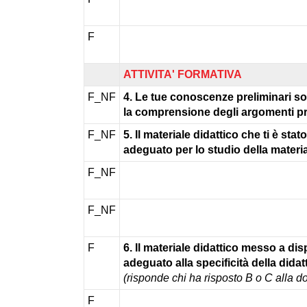
F
ATTIVITA' FORMATIVA
F_NF
4. Le tue conoscenze preliminari son
la comprensione degli argomenti p
F_NF
5. Il materiale didattico che ti è st
adeguato per lo studio della materi
F_NF
F_NF
F
6. Il materiale didattico messo a dis
adeguato alla specificità della didat
(risponde chi ha risposto B o C alla 
F