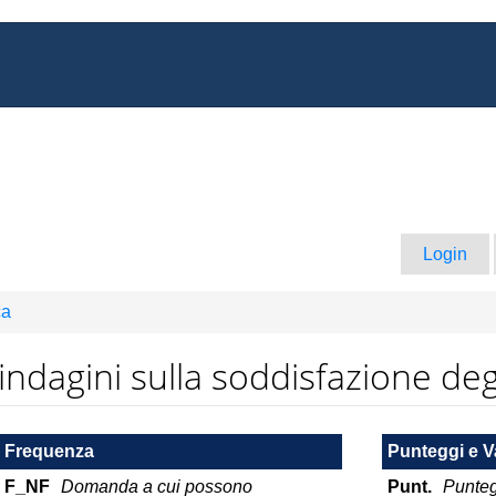
Login
ca
e indagini sulla soddisfazione deg
Frequenza
Punteggi e V
F_NF
Domanda a cui possono
Punt.
Punteg