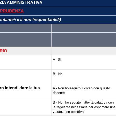
TIZIA AMMINISTRATIVA
SPRUDENZA
entante/i e 5 non frequentante/i)
RIO
A - Si
B - No
on intendi dare la tua
A - Non ho seguito il corso con questo
docente
B - Non ho seguito l’attività didattica con
la regolarità necessaria per esprimere una
valutazione obiettiva