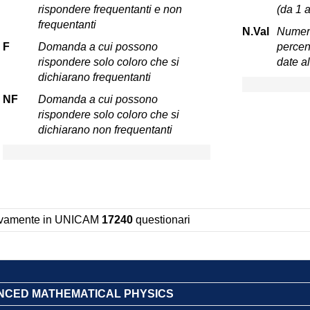
rispondere frequentanti e non
(da 1 a
frequentanti
N.Val
Numero
F
Domanda a cui possono
percent
rispondere solo coloro che si
date a
dichiarano frequentanti
NF
Domanda a cui possono
rispondere solo coloro che si
dichiarano non frequentanti
sivamente in UNICAM
17240
questionari
ANCED MATHEMATICAL PHYSICS