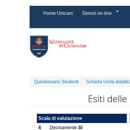
Salta
Home Unicam
Servizi on-line
al
contenuto
principale
Questionario Studenti
Scheda Unità didatti
Esiti dell
Scala di valutazione
4
Decisamente
Sì