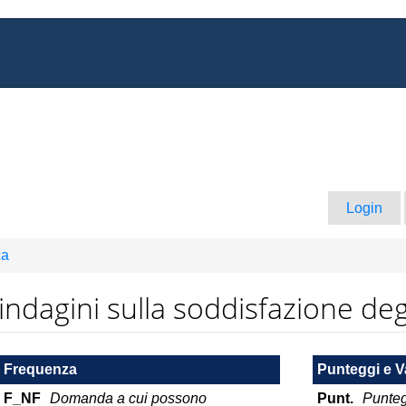
Login
ca
e indagini sulla soddisfazione deg
Frequenza
Punteggi e V
F_NF
Domanda a cui possono
Punt.
Punteg