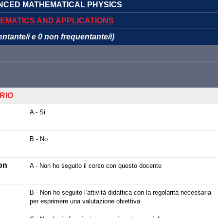
ANCED MATHEMATICAL PHYSICS
EMATICS AND APPLICATIONS
entante/i e 0 non frequentante/i)
RIO
A - Si
B - No
non
A - Non ho seguito il corso con questo docente
B - Non ho seguito l’attività didattica con la regolarità necessaria
per esprimere una valutazione obiettiva