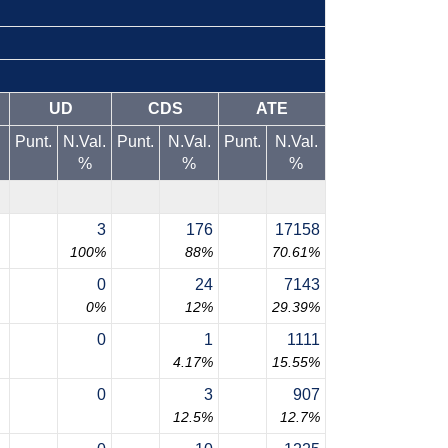
UD
CDS
ATE
Punt.
N.Val.
Punt.
N.Val.
Punt.
N.Val.
%
%
%
3
176
17158
100%
88%
70.61%
0
24
7143
0%
12%
29.39%
0
1
1111
4.17%
15.55%
0
3
907
12.5%
12.7%