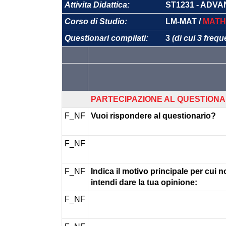
Attivita Didattica:
ST1231 - ADV
Corso di Studio:
LM-MAT /
MATH
Questionari compilati:
3
(di cui 3 frequ
PARTECIPAZIONE AL QUESTIONA
F_NF
Vuoi rispondere al questionario?
F_NF
F_NF
Indica il motivo principale per cui 
intendi dare la tua opinione:
F_NF