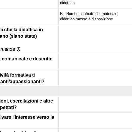
didattico
B - Non ho usufruito del materiale
didattico messo a disposizione
ni che la didattica in
iano (siano state)
domanda 3)
e comunicate e descritte
ività formativa ti
anti/appassionanti?
ioni, esercitazioni e altre
spettati?
ivare l'interesse verso la