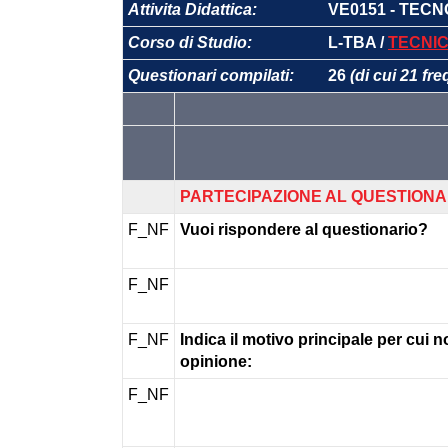
Attivita Didattica:
VE0151 - TEC
Corso di Studio:
L-TBA /
TECNIC
Questionari compilati:
26
(di cui 21 fr
PARTECIPAZIONE AL QUESTIONA
F_NF
Vuoi rispondere al questionario?
F_NF
F_NF
Indica il motivo principale per cui n
opinione:
F_NF