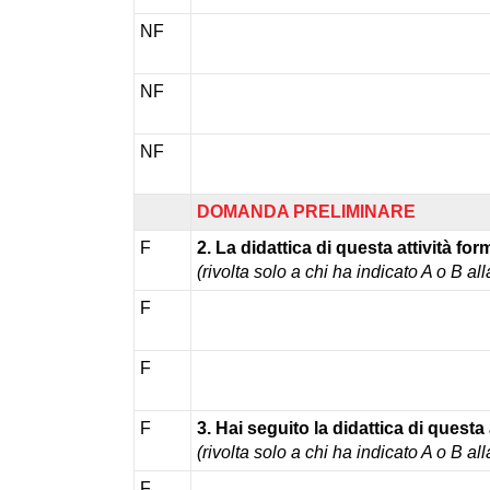
NF
NF
NF
DOMANDA PRELIMINARE
F
2. La didattica di questa attività for
(rivolta solo a chi ha indicato A o B a
F
F
F
3. Hai seguito la didattica di questa 
(rivolta solo a chi ha indicato A o B a
F