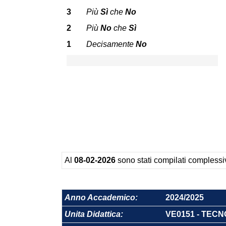
3
Più
Sì
che
No
2
Più
No
che
Sì
1
Decisamente
No
Al
08-02-2026
sono stati compilati comples
Anno Accademico:
2024/2025
Unita Didattica:
VE0151 - TEC