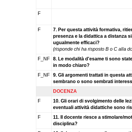
F
F
7. Per questa attività formativa, ritie
presenza e la didattica a distanza s
ugualmente efficaci?
(risponde chi ha risposto B o C alla 
F_NF
8. Le modalità d'esame ti sono stat
in modo chiaro?
F_NF
9. Gli argomenti trattati in questa att
sembrano o sono sembrati interess
DOCENZA
F
10. Gli orari di svolgimento delle lez
eventuali attività didattiche sono ri
F
11. Il docente riesce a stimolare/mot
disciplina?