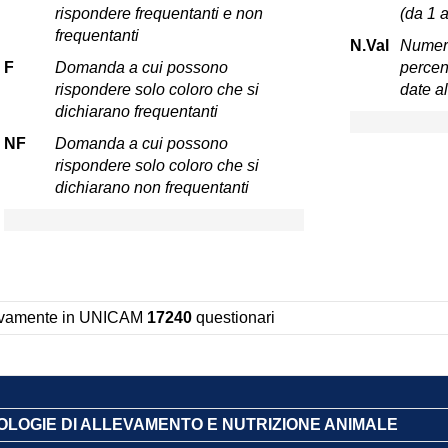
rispondere frequentanti e non
(da 1 a
frequentanti
N.Val
Numero
F
Domanda a cui possono
percent
rispondere solo coloro che si
date a
dichiarano frequentanti
NF
Domanda a cui possono
rispondere solo coloro che si
dichiarano non frequentanti
sivamente in UNICAM
17240
questionari
NOLOGIE DI ALLEVAMENTO E NUTRIZIONE ANIMALE