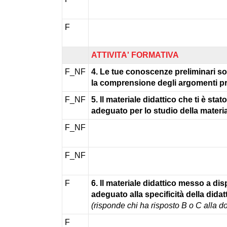
F
ATTIVITA' FORMATIVA
F_NF
4. Le tue conoscenze preliminari son
la comprensione degli argomenti p
F_NF
5. Il materiale didattico che ti è st
adeguato per lo studio della materi
F_NF
F_NF
F
6. Il materiale didattico messo a dis
adeguato alla specificità della didat
(risponde chi ha risposto B o C alla 
F