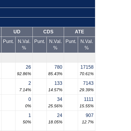
UD
CDS
ATE
Punt.
N.Val.
Punt.
N.Val.
Punt.
N.Val.
%
%
%
26
780
17158
92.86%
85.43%
70.61%
2
133
7143
7.14%
14.57%
29.39%
0
34
1111
0%
25.56%
15.55%
1
24
907
50%
18.05%
12.7%