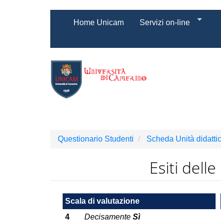
Salta
Home Unicam
Servizi on-line
al
contenuto
principale
Questionario Studenti
Scheda Unità didatti
Esiti dell
Scala di valutazione
4
Decisamente
Sì