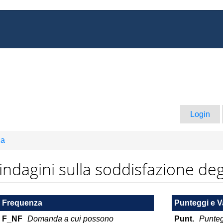
Login
ca
e indagini sulla soddisfazione deg
Frequenza
Punteggi e V
F_NF
Domanda a cui possono
Punt.
Punteg