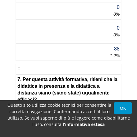
0
0%
0
0%
88
1.2%
F
7. Per questa attività formativa, ritieni che la
didattica in presenza e la didattica a
distanza siano (siano state) ugualmente
efficaci?
Questo sito utilizza cookie tecnici per consentire la
(risponde chi ha risposto B o C alla domanda
OK
corretta navigazione. Confermando accetti il loro
3)
utilizzo. Se vuoi saperne di più e leggere come disabilitarne
l'uso, consulta
l'informativa estesa
3.38