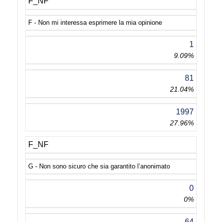
F_NF
F - Non mi interessa esprimere la mia opinione
1
9.09%
81
21.04%
1997
27.96%
F_NF
G - Non sono sicuro che sia garantito l’anonimato
0
0%
64