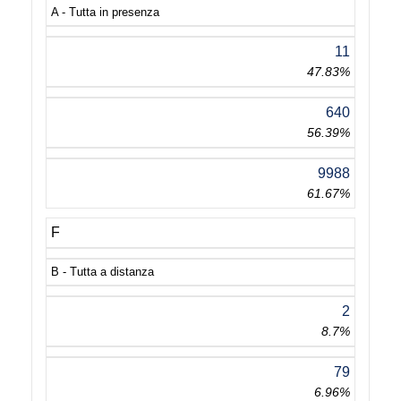
A - Tutta in presenza
11
47.83%
640
56.39%
9988
61.67%
F
B - Tutta a distanza
2
8.7%
79
6.96%