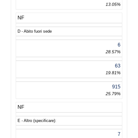
13.05%
NF
D - Abito fuori sede
6
28.57%
63
19.81%
915
25.79%
NF
E - Altro (specificare):
7