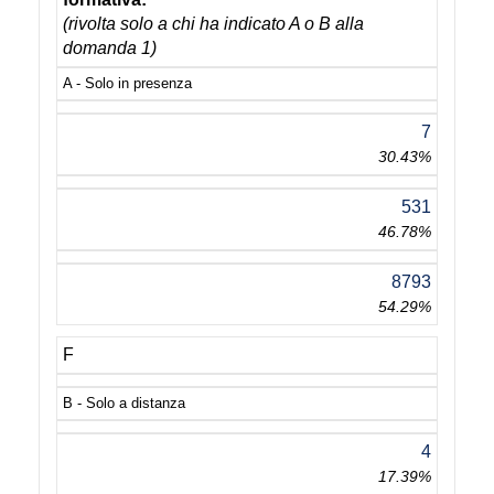
(rivolta solo a chi ha indicato A o B alla
domanda 1)
A - Solo in presenza
7
30.43%
531
46.78%
8793
54.29%
F
B - Solo a distanza
4
17.39%